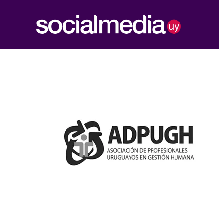
Social Media UY
Construimos tu presencia Web